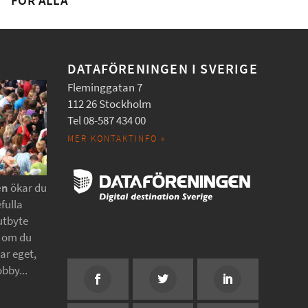
FÖR ALLA
DATAFÖRENINGEN I SVERIGE
Fleminggatan 7
112 26 Stockholm
Tel 08-587 434 00
MER KONTAKTINFO »
en
ökar du
fulla
utbyte
t om du
tar eget,
obby...