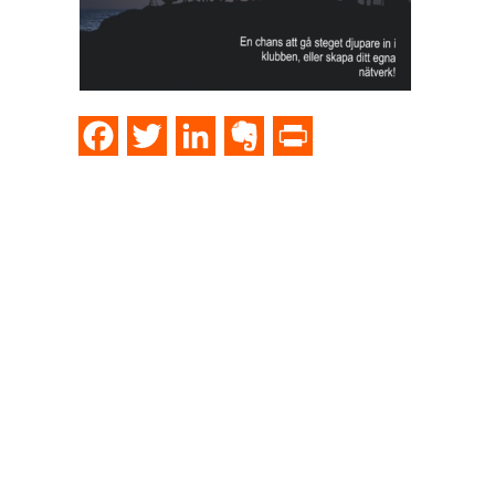
Facebook
Twitter
LinkedIn
Evernote
PrintFriendly