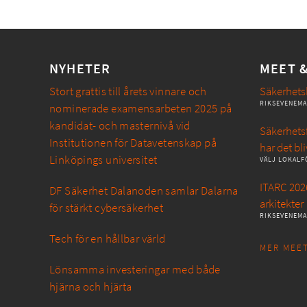
NYHETER
MEET 
Stort grattis till årets vinnare och
Säkerhets
RIKSEVENEM
nominerade examensarbeten 2025 på
kandidat- och masternivå vid
Säkerhetsf
Institutionen för Datavetenskap på
har det bli
Linköpings universitet
VÄLJ LOKALF
ITARC 2026
DF Säkerhet Dalanoden samlar Dalarna
arkitekter
för stärkt cybersäkerhet
RIKSEVENEM
Tech för en hållbar värld
MER MEET
Lönsamma investeringar med både
hjärna och hjärta