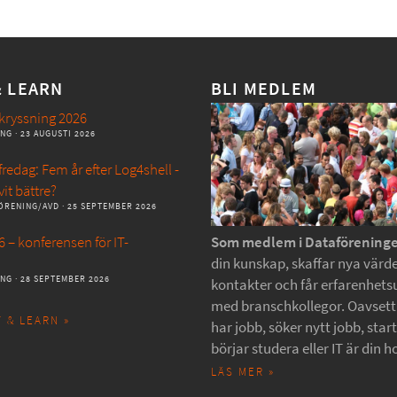
& LEARN
BLI MEDLEM
kryssning 2026
ANG
· 23 AUGUSTI 2026
redag: Fem år efter Log4shell -
vit bättre?
ÖRENING/AVD
· 25 SEPTEMBER 2026
 – konferensen för IT-
Som medlem i Dataförening
din kunskap, skaffar nya värde
ANG
· 28 SEPTEMBER 2026
kontakter och får erfarenhets
med branschkollegor. Oavset
 & LEARN »
har jobb, söker nytt jobb, star
börjar studera eller IT är din h
LÄS MER »